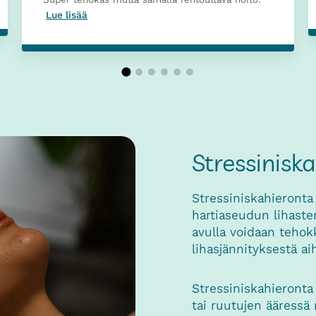
Lue lisää
Stressinisk
Stressiniskahieronta
hartiaseudun lihaste
avulla voidaan tehokk
lihasjännityksestä a
Stressiniskahieronta 
tai ruutujen ääressä 