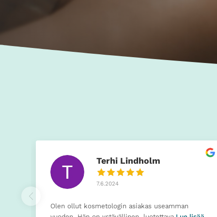
Terhi Lindholm
7.6.2024
Olen ollut kosmetologin asiakas useamman
vuoden. Hän on ystävällinen, luotettava
Lue lisää