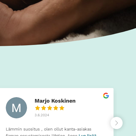
Marjo Koskinen
3.6.2024
Lämmin suositus , olen ollut kanta-asiakas
firman perustamisesta lähtien. Anne
Lue lisää