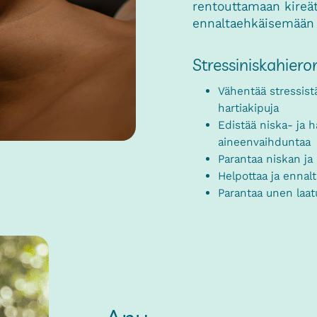
rentouttamaan kireät 
ennaltaehkäisemään 
Stressiniskahiero
Vähentää stressistä
hartiakipuja
Edistää niska- ja 
aineenvaihduntaa
Parantaa niskan ja 
Helpottaa ja ennalt
Parantaa unen laatu