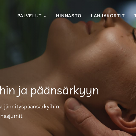
PALVELUT
HINNASTO
LAHJAKORTIT
hin ja päänsärkyyn
ua jännityspäänsärkyihin
lihasjumit