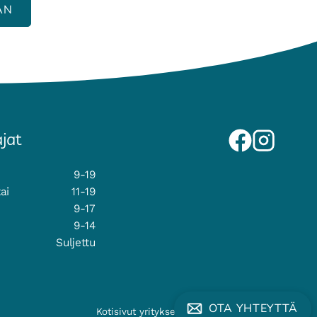
AN
jat
9-19
tai
11-19
9-17
9-14
Suljettu
OTA YHTEYTTÄ
Kotisivut yritykselle
Helpotkotisivut.fi