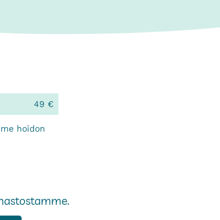
49 €
amme hoidon
innastostamme.