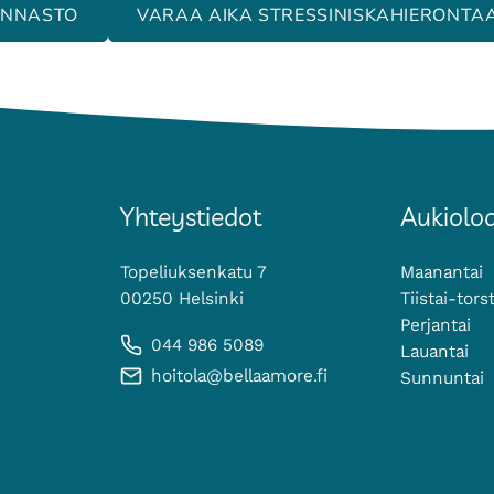
INNASTO
VARAA AIKA STRESSINISKAHIERONTA
Yhteystiedot
Aukioloa
Topeliuksenkatu 7
Maanantai
00250 Helsinki
Tiistai-tors
Perjantai
044 986 5089
Lauantai
hoitola@bellaamore.fi
Sunnuntai