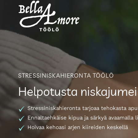
Siirry
sisältöön
STRESSINISKAHIERONTA TÖÖLÖ
Helpotusta niskajumei
Stressiniskahieronta tarjoaa tehokasta ap
Ennaltaehkäise kipua ja särkyä avaamalla 
Hoivaa kehoasi arjen kiireiden keskellä