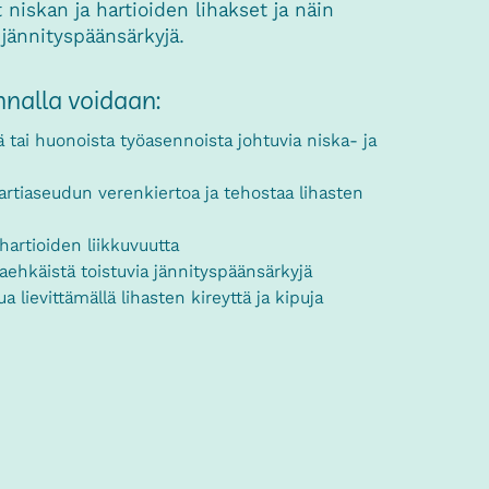
niskan ja hartioiden lihakset ja näin
jännityspäänsärkyjä.
nnalla voidaan:
 tai huonoista työasennoista johtuvia niska- ja
hartiaseudun verenkiertoa ja tehostaa lihasten
hartioiden liikkuvuutta
aehkäistä toistuvia jännityspäänsärkyjä
a lievittämällä lihasten kireyttä ja kipuja