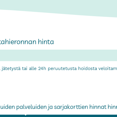
skahieronnan hinta
 jätetystä tai alle 24h peruutetusta hoidosta veloit
iden palveluiden ja sarjakorttien hinnat h