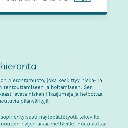
ahieronta
 on hierontamuoto, joka keskittyy niska- ja
n rentouttamiseen ja hoitamiseen. Sen
aasti avata niskan lihasjumeja ja helpottaa
iheutuvia päänsärkyjä.
sopii erityisesti näytepäätetyötä tekeville
muutoin paljon aikaa viettäville. Hoito auttaa