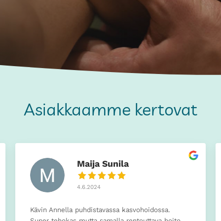
Asiakkaamme kertovat
Maija Sunila
4.6.2024
Kävin Annella puhdistavassa kasvohoidossa.
Super tehokas mutta samalla rentouttava hoito.