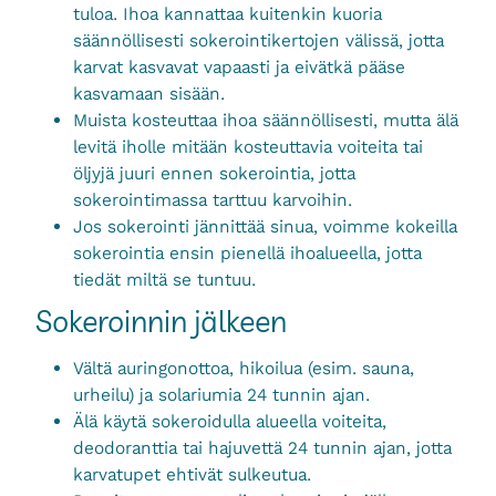
tuloa. Ihoa kannattaa kuitenkin kuoria
säännöllisesti sokerointikertojen välissä, jotta
karvat kasvavat vapaasti ja eivätkä pääse
kasvamaan sisään.
Muista kosteuttaa ihoa säännöllisesti, mutta älä
levitä iholle mitään kosteuttavia voiteita tai
öljyjä juuri ennen sokerointia, jotta
sokerointimassa tarttuu karvoihin.
Jos sokerointi jännittää sinua, voimme kokeilla
sokerointia ensin pienellä ihoalueella, jotta
tiedät miltä se tuntuu.
Sokeroinnin jälkeen
Vältä auringonottoa, hikoilua (esim. sauna,
urheilu) ja solariumia 24 tunnin ajan.
Älä käytä sokeroidulla alueella voiteita,
deodoranttia tai hajuvettä 24 tunnin ajan, jotta
karvatupet ehtivät sulkeutua.