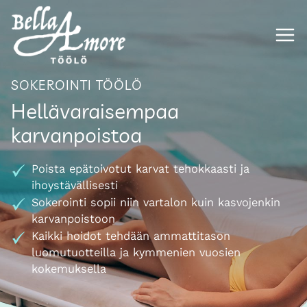
Siirry
sisältöön
SOKEROINTI TÖÖLÖ
Hellävaraisempaa
karvanpoistoa
Poista epätoivotut karvat tehokkaasti ja
ihoystävällisesti
Sokerointi sopii niin vartalon kuin kasvojenkin
karvanpoistoon
Kaikki hoidot tehdään ammattitason
luomutuotteilla ja kymmenien vuosien
kokemuksella