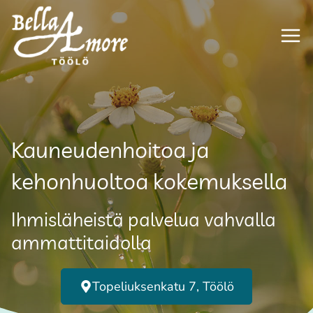
Siirry
sisältöön
Kauneudenhoitoa ja
kehonhuoltoa kokemuksella
Ihmisläheistä palvelua vahvalla
ammattitaidolla
Topeliuksenkatu 7, Töölö