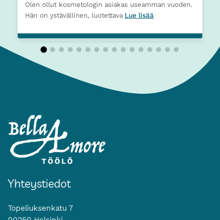
Olen ollut kosmetologin asiakas useamman vuoden.
Hän on ystävällinen, luotettava
Lue lisää
Yhteystiedot
Topeliuksenkatu 7
00250 Helsinki