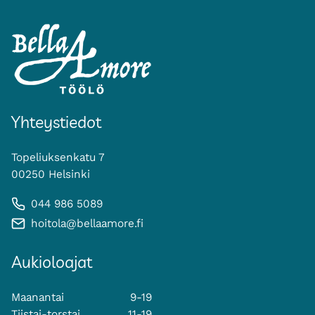
Yhteystiedot
Topeliuksenkatu 7
00250 Helsinki
044 986 5089
hoitola@bellaamore.fi
Aukioloajat
Maanantai
9-19
Tiistai-torstai
11-19